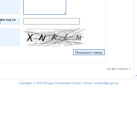
јни код са
е
на врх стране
Copyright © 2004 Влада Републике Србије / Email:
omr@srbija.gov.rs