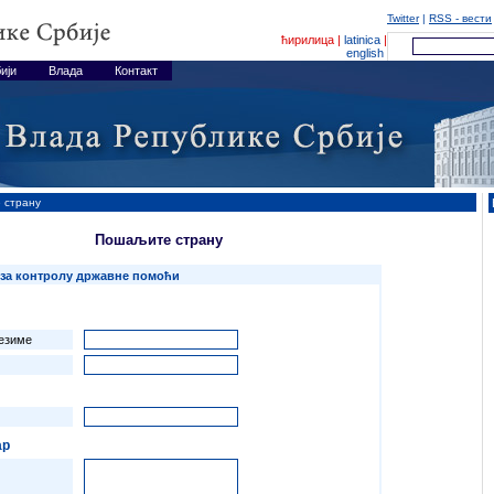
Twitter
|
RSS - вести
ћирилица |
latinica
|
english
ији
Влада
Контакт
 страну
Пошаљите страну
 за контролу државне помоћи
езиме
ар