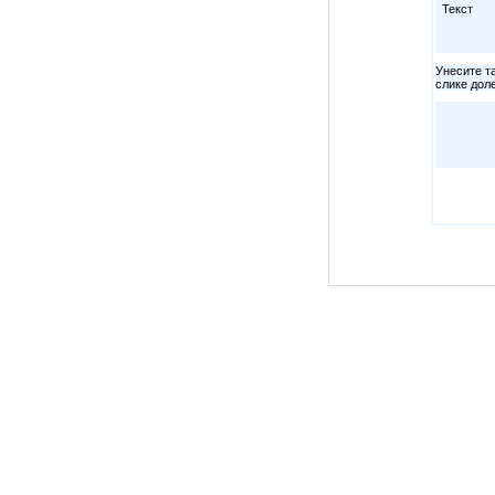
Текст
Унесите та
слике дол