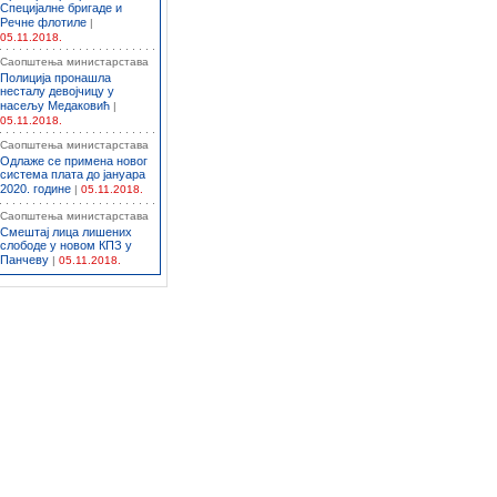
Специјалне бригаде и
Речне флотиле
|
05.11.2018.
Саопштења министарстава
Полиција пронашла
несталу девојчицу у
насељу Медаковић
|
05.11.2018.
Саопштења министарстава
Одлаже се примена новог
система плата до јануара
2020. године
|
05.11.2018.
Саопштења министарстава
Смештај лица лишених
слободе у новом КПЗ у
Панчеву
|
05.11.2018.