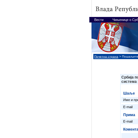
Вести
Чињенице о Срб
Почетна страна
> Пошаљите
Србија п
система 
Шаље
Име и пр
E-mail
Прима
E-mail
Комент