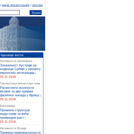
|
мапа презентације
|
контакт
Најновије вести
Активности премијера
Захвалност Аустрији на
подршци Србији у процесу
европских интеграција
|
05.11.2018.
Саопштења министарстава
Расветлити околности
везане за две пријаве
физичког напада у Врању
|
05.11.2018.
Економија
Промена структуре
индустрије за већи
привредни раст
|
05.11.2018.
Активности Владе
Провера припремљености