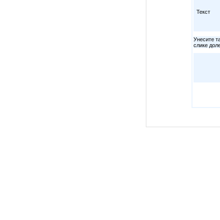
Текст
Унесите та
слике дол