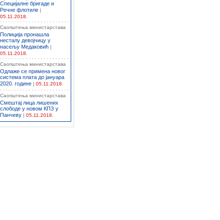
Специјалне бригаде и
Речне флотиле
|
05.11.2018.
Саопштења министарстава
Полиција пронашла
несталу девојчицу у
насељу Медаковић
|
05.11.2018.
Саопштења министарстава
Одлаже се примена новог
система плата до јануара
2020. године
|
05.11.2018.
Саопштења министарстава
Смештај лица лишених
слободе у новом КПЗ у
Панчеву
|
05.11.2018.