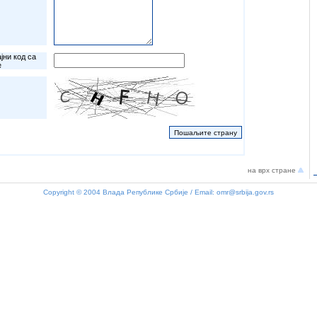
јни код са
е
на врх стране
Copyright © 2004 Влада Републике Србије / Email:
omr@srbija.gov.rs