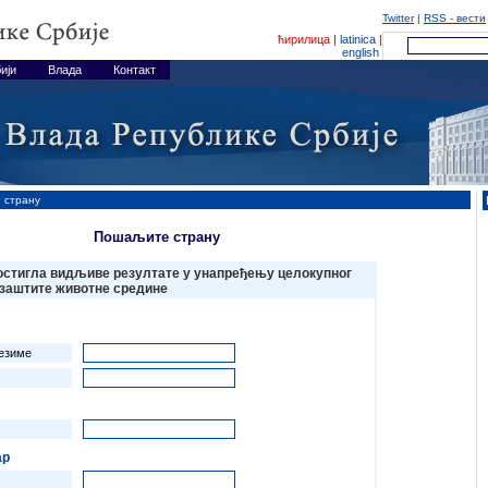
Twitter
|
RSS - вести
ћирилица |
latinica
|
english
ији
Влада
Контакт
 страну
Пошаљите страну
остигла видљиве резултате у унапређењу целокупног
заштите животне средине
езиме
ар