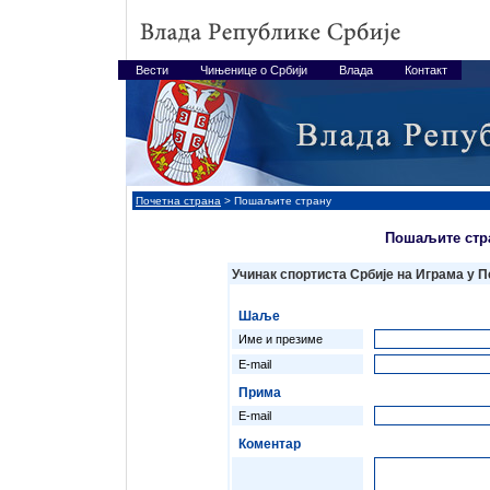
Вести
Чињенице о Србији
Влада
Контакт
Почетна страна
> Пошаљите страну
Пошаљите стр
Учинак спортиста Србије на Играма у П
Шаље
Име и презиме
E-mail
Прима
E-mail
Коментар