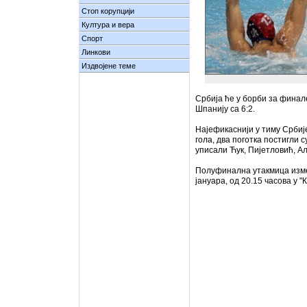
Стоп корупцији
Култура и вера
Спорт
Линкови
Издвојене теме
Србија ће у борби за финале
Шпанију са 6:2.
Најефикаснији у тиму Србиј
гола, два поготка постигли с
уписали Ћук, Пијетловић, А
Полуфинална утакмица између
јануара, од 20.15 часова у "