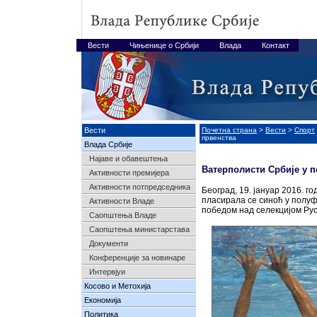
Вести
Чињенице о Србији
Влада
Контакт
Вести
Почетна страна
>
Вести
>
Спорт
првенства
Влада Србије
Најавe и обавештења
Ватерполисти Србије у 
Активности премијера
Активности потпредседника
Београд, 19. јануар 2016. 
пласирала се синоћ у полуф
Активности Владе
победом над селекцијом Русије
Саопштења Владе
Саопштења министарстава
Документи
Конференције за новинаре
Интервјуи
Косово и Метохија
Економија
Политика