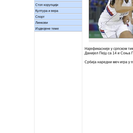
Стоп корупцији
Култура и вера
Спорт
Линкови
Издвојене теме
Најефикасније у српском ти
Данијел Пејџ са 14 и Соња 
Србија наредни меч игра у 