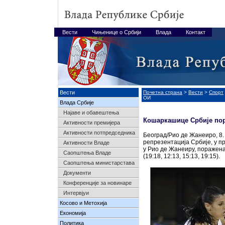
Вести
Чињенице о Србији
Влада
Контакт
Вести
Почетна страна
>
Вести
>
Спорт
ОИ
Влада Србије
Најавe и обавештења
Кошаркашице Србије пор
Активности премијера
Активности потпредседника
Београд/Рио де Жанеиро, 8.
репрезентација Србије, у п
Активности Владе
у Рио де Жанеиру, поражена 
Саопштења Владе
(19:18, 12:13, 15:13, 19:15).
Саопштења министарстава
Документи
Конференције за новинаре
Интервјуи
Косово и Метохија
Економија
Политика