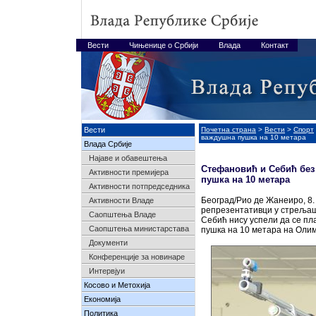
Вести
Чињенице о Србији
Влада
Контакт
Вести
Почетна страна
>
Вести
>
Спорт
важдушна пушка на 10 метара
Влада Србије
Најавe и обавештења
Стефановић и Себић без
Активности премијера
пушка на 10 метара
Активности потпредседника
Београд/Рио де Жанеиро, 8. 
Активности Владе
репрезентативци у стреља
Саопштења Владе
Себић нису успели да се пл
Саопштења министарстава
пушка на 10 метара на Олим
Документи
Конференције за новинаре
Интервјуи
Косово и Метохија
Економија
Политика