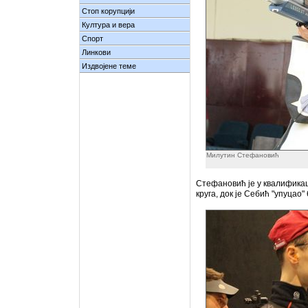
Стоп корупцији
Култура и вера
Спорт
Линкови
Издвојене теме
Милутин Стефановић
Стефановић је у квалификац
круга, док је Себић "упуцао"