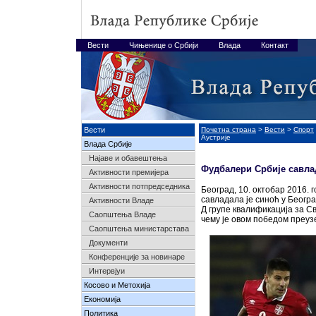
Вести
Чињенице о Србији
Влада
Контакт
Вести
Почетна страна
>
Вести
>
Спорт
Аустрије
Влада Србије
Најавe и обавештења
Фудбалери Србије савла
Активности премијера
Активности потпредседника
Београд, 10. октобар 2016.
савладала је синоћ у Београду
Активности Владе
Д групе квалификација за Св
Саопштења Владе
чему је овом победом преуз
Саопштења министарстава
Документи
Конференције за новинаре
Интервјуи
Косово и Метохија
Економија
Политика