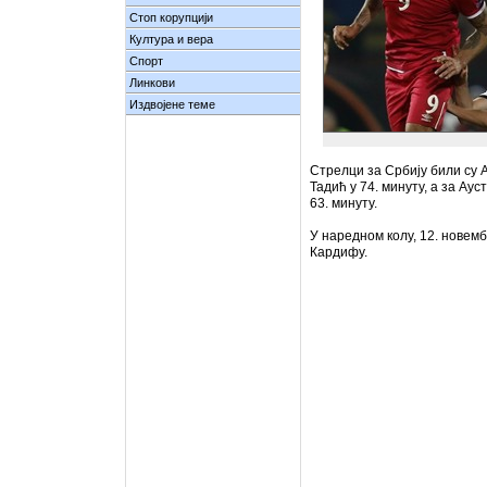
Стоп корупцији
Култура и вера
Спорт
Линкови
Издвојене теме
Стрелци за Србију били су 
Тадић у 74. минуту, а за Ау
63. минуту.
У наредном колу, 12. новемб
Кардифу.