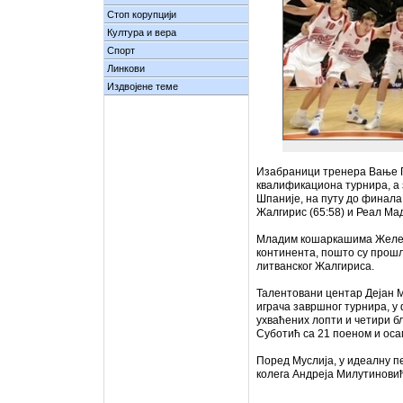
Стоп корупцији
Култура и вера
Спорт
Линкови
Издвојене теме
Изабраници тренера Вање Г
квалификациона турнира, а
Шпаније, на путу до финала
Жалгирис (65:58) и Реал Мад
Младим кошаркашима Железн
континента, пошто су прош
литванског Жалгириса.
Талентовани центар Дејан Му
играча завршног турнира, у
ухваћених лопти и четири бл
Суботић са 21 поеном и оса
Поред Муслија, у идеалну п
колега Андреја Милутиновић