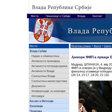
Вести
Чињенице о Србији
Влада
Контакт
Вести
Почетна страна
>
Вести
>
Спорт
Влада Србије
Најавe и обавештења
Јуниори ФМП-а прваци 
Активности премијера
Мадрид, ШПАНИЈА, 4. мај 20
Активности потпредседника
ФМП-а освојио је у Мадриду
Активности Владе
финалној утакмици победио
(26:14, 15:17, 18:20, 21:19).
Саопштења Владе
Саопштења министарстава
Документи
Конференције за новинаре
Интервјуи
Косово и Метохија
Економија
Политика